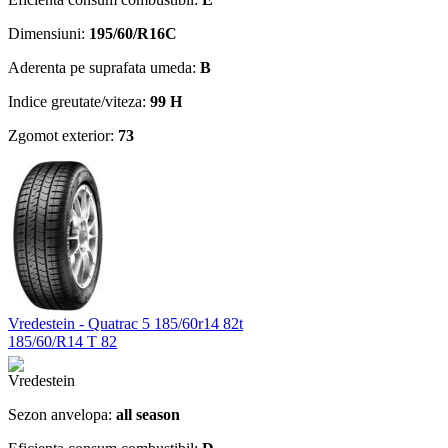
Dimensiuni:
195/60/R16C
Aderenta pe suprafata umeda:
B
Indice greutate/viteza:
99 H
Zgomot exterior:
73
Vredestein - Quatrac 5 185/60r14 82t
185/60/R14 T 82
Sezon anvelopa:
all season