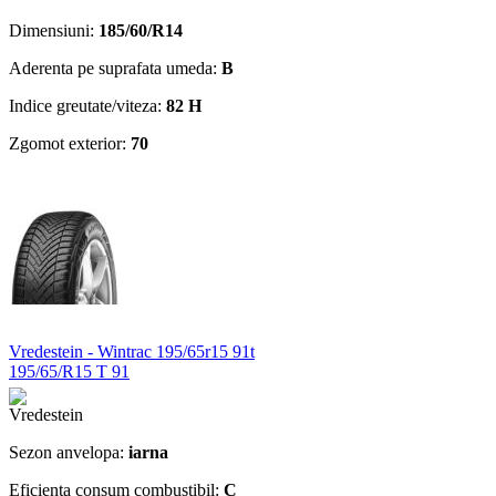
Dimensiuni:
185/60/R14
Aderenta pe suprafata umeda:
B
Indice greutate/viteza:
82 H
Zgomot exterior:
70
Vredestein - Wintrac 195/65r15 91t
195/65/R15 T 91
Sezon anvelopa:
iarna
Eficienta consum combustibil:
C