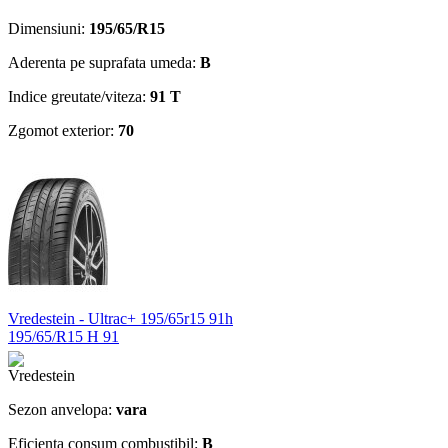
Dimensiuni:
195/65/R15
Aderenta pe suprafata umeda:
B
Indice greutate/viteza:
91 T
Zgomot exterior:
70
Vredestein - Ultrac+ 195/65r15 91h
195/65/R15 H 91
Sezon anvelopa:
vara
Eficienta consum combustibil:
B