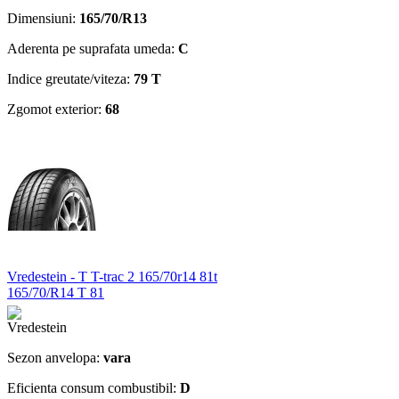
Dimensiuni:
165/70/R13
Aderenta pe suprafata umeda:
C
Indice greutate/viteza:
79 T
Zgomot exterior:
68
Vredestein - T T-trac 2 165/70r14 81t
165/70/R14 T 81
Sezon anvelopa:
vara
Eficienta consum combustibil:
D