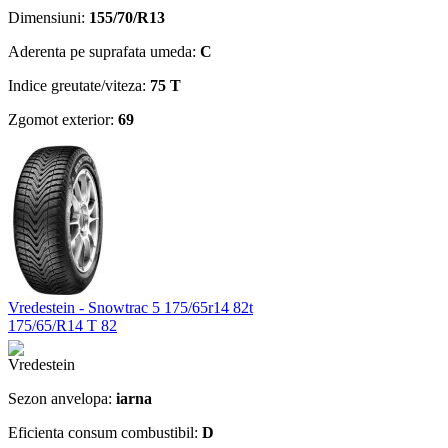
Dimensiuni:
155/70/R13
Aderenta pe suprafata umeda:
C
Indice greutate/viteza:
75 T
Zgomot exterior:
69
Vredestein - Snowtrac 5 175/65r14 82t
175/65/R14 T 82
Sezon anvelopa:
iarna
Eficienta consum combustibil:
D