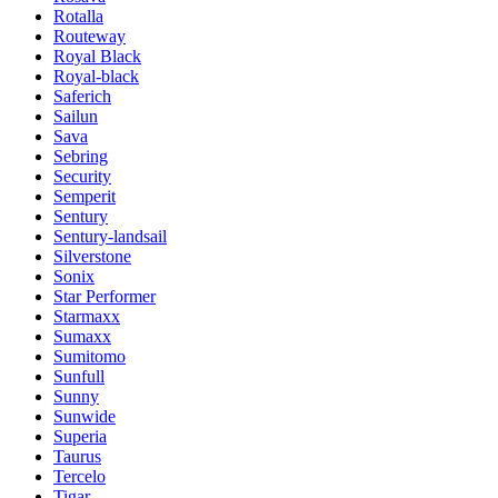
Rotalla
Routeway
Royal Black
Royal-black
Saferich
Sailun
Sava
Sebring
Security
Semperit
Sentury
Sentury-landsail
Silverstone
Sonix
Star Performer
Starmaxx
Sumaxx
Sumitomo
Sunfull
Sunny
Sunwide
Superia
Taurus
Tercelo
Tigar