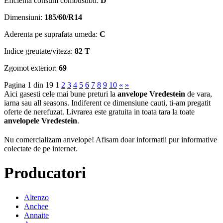
Eficienta consum combustibil:
D
Dimensiuni:
185/60/R14
Aderenta pe suprafata umeda:
C
Indice greutate/viteza:
82 T
Zgomot exterior:
69
Pagina 1 din 19
1
2
3
4
5
6
7
8
9
10
«
»
Aici gasesti cele mai bune preturi la
anvelope Vredestein
de vara,
iarna sau all seasons. Indiferent ce dimensiune cauti, ti-am pregatit
oferte de nerefuzat. Livrarea este gratuita in toata tara la toate
anvelopele Vredestein
.
Nu comercializam anvelope!
Afisam doar informatii pur informative
colectate de pe internet.
Producatori
Altenzo
Anchee
Annaite