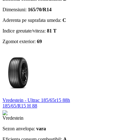
Dimensiuni:
165/70/R14
Aderenta pe suprafata umeda:
C
Indice greutate/viteza:
81 T
Zgomot exterior:
69
Vredestein - Ultrac 185/65r15 88h
185/65/R15 H 88
Sezon anvelopa:
vara
Eficienta consum combustibil:
A