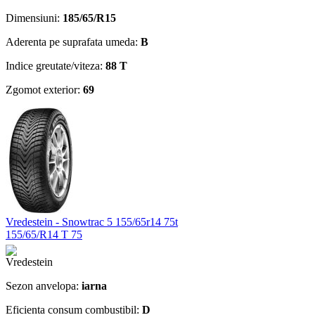
Dimensiuni:
185/65/R15
Aderenta pe suprafata umeda:
B
Indice greutate/viteza:
88 T
Zgomot exterior:
69
Vredestein - Snowtrac 5 155/65r14 75t
155/65/R14 T 75
Sezon anvelopa:
iarna
Eficienta consum combustibil:
D