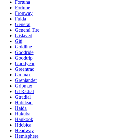
Fortuna
Fortune
Fronway
Fulda
General
General Tire
Gislaved
Giti
Goldline
Goodride
Goodtrip
Goodyear
Greentrac
Gremax
Grenlander
Gripmax
Gt Radial
Gtradial
Habilead
Haida
Hakuba
Hankook
Hdebica
Headway
Hemisphere