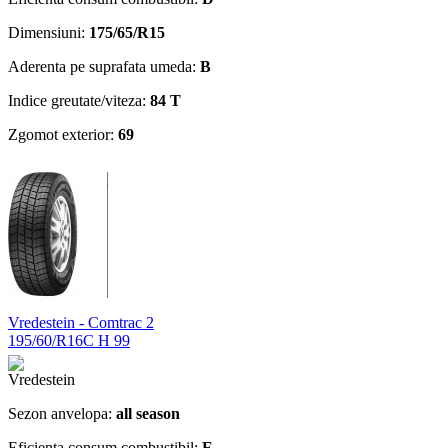
Dimensiuni:
175/65/R15
Aderenta pe suprafata umeda:
B
Indice greutate/viteza:
84 T
Zgomot exterior:
69
Vredestein - Comtrac 2
195/60/R16C H 99
Sezon anvelopa:
all season
Eficienta consum combustibil:
E