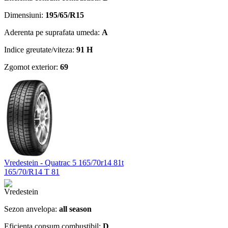
Dimensiuni:
195/65/R15
Aderenta pe suprafata umeda:
A
Indice greutate/viteza:
91 H
Zgomot exterior:
69
Vredestein - Quatrac 5 165/70r14 81t
165/70/R14 T 81
Sezon anvelopa:
all season
Eficienta consum combustibil:
D