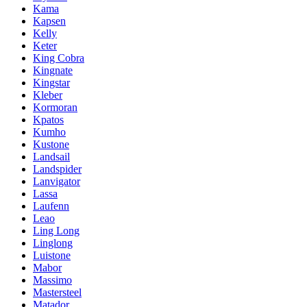
Kama
Kapsen
Kelly
Keter
King Cobra
Kingnate
Kingstar
Kleber
Kormoran
Kpatos
Kumho
Kustone
Landsail
Landspider
Lanvigator
Lassa
Laufenn
Leao
Ling Long
Linglong
Luistone
Mabor
Massimo
Mastersteel
Matador