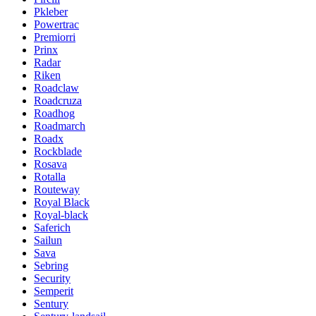
Pkleber
Powertrac
Premiorri
Prinx
Radar
Riken
Roadclaw
Roadcruza
Roadhog
Roadmarch
Roadx
Rockblade
Rosava
Rotalla
Routeway
Royal Black
Royal-black
Saferich
Sailun
Sava
Sebring
Security
Semperit
Sentury