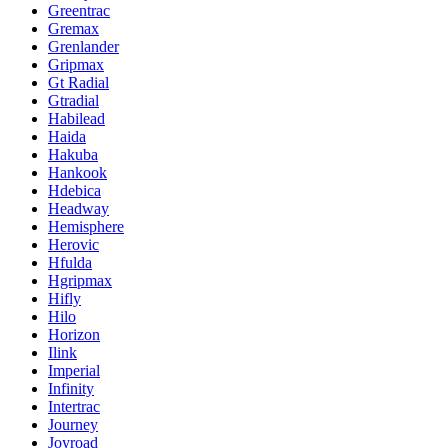
Greentrac
Gremax
Grenlander
Gripmax
Gt Radial
Gtradial
Habilead
Haida
Hakuba
Hankook
Hdebica
Headway
Hemisphere
Herovic
Hfulda
Hgripmax
Hifly
Hilo
Horizon
Ilink
Imperial
Infinity
Intertrac
Journey
Joyroad