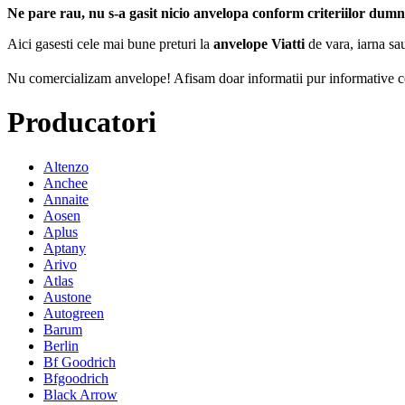
Ne pare rau, nu s-a gasit nicio anvelopa conform criteriilor dum
Aici gasesti cele mai bune preturi la
anvelope Viatti
de vara, iarna sau
Nu comercializam anvelope!
Afisam doar informatii pur informative co
Producatori
Altenzo
Anchee
Annaite
Aosen
Aplus
Aptany
Arivo
Atlas
Austone
Autogreen
Barum
Berlin
Bf Goodrich
Bfgoodrich
Black Arrow