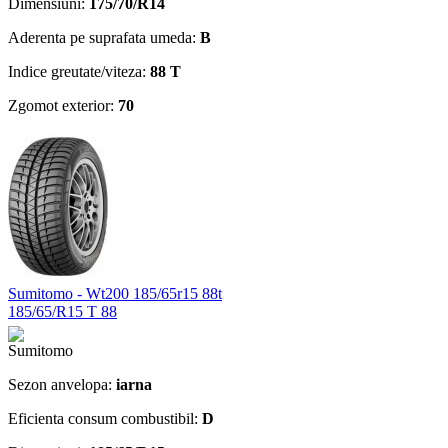
Dimensiuni:
175/70/R14
Aderenta pe suprafata umeda:
B
Indice greutate/viteza:
88 T
Zgomot exterior:
70
Sumitomo - Wt200 185/65r15 88t
185/65/R15 T 88
Sezon anvelopa:
iarna
Eficienta consum combustibil:
D