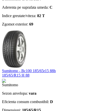
Aderenta pe suprafata umeda:
C
Indice greutate/viteza:
82 T
Zgomot exterior:
69
Sumitomo - Bc100 185/65r15 88h
185/65/R15 H 88
Sezon anvelopa:
vara
Eficienta consum combustibil:
D
Dimensiuni:
185/65/R15