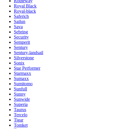
Routeway
Royal Black
Royal-black
Saferich
Sailun
Sava
Sebring
Security
Semperit
Sentury
Sentury-landsail
Silverstone
Sonix
Star Performer
Starmaxx
Sumaxx
Sumitomo
Sunfull
Sunny
Sunwide
Superia
Taurus
Tercelo
Tigar
Tomket