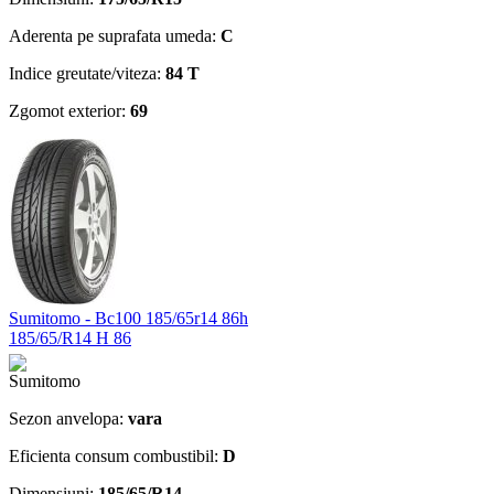
Aderenta pe suprafata umeda:
C
Indice greutate/viteza:
84 T
Zgomot exterior:
69
Sumitomo - Bc100 185/65r14 86h
185/65/R14 H 86
Sezon anvelopa:
vara
Eficienta consum combustibil:
D
Dimensiuni:
185/65/R14