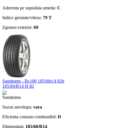
Aderenta pe suprafata umeda:
C
Indice greutate/viteza:
79 T
Zgomot exterior:
69
Sumitomo - Bc100 185/60r14 82h
185/60/R14 H 82
Sezon anvelopa:
vara
Eficienta consum combustibil:
D
Dimensiuni:
185/60/R14