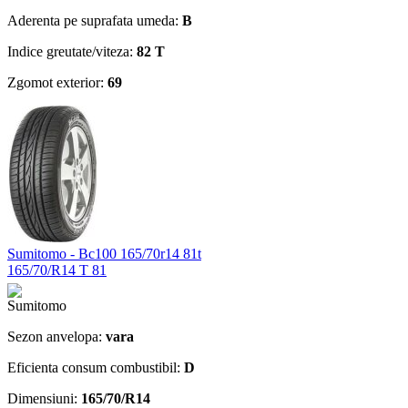
Aderenta pe suprafata umeda:
B
Indice greutate/viteza:
82 T
Zgomot exterior:
69
Sumitomo - Bc100 165/70r14 81t
165/70/R14 T 81
Sezon anvelopa:
vara
Eficienta consum combustibil:
D
Dimensiuni:
165/70/R14