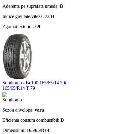
Aderenta pe suprafata umeda:
B
Indice greutate/viteza:
73 H
Zgomot exterior:
69
Sumitomo - Bc100 165/65r14 79t
165/65/R14 T 79
Sezon anvelopa:
vara
Eficienta consum combustibil:
D
Dimensiuni:
165/65/R14