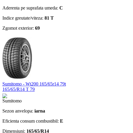
Aderenta pe suprafata umeda:
C
Indice greutate/viteza:
81 T
Zgomot exterior:
69
Sumitomo - Wt200 165/65r14 79t
165/65/R14 T 79
Sezon anvelopa:
iarna
Eficienta consum combustibil:
E
Dimensiuni:
165/65/R14