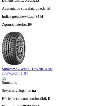
Dimensiuni:
175/65/R15
Aderenta pe suprafata umeda:
B
Indice greutate/viteza:
84 H
Zgomot exterior:
69
Sumitomo - Wt200 175/70r14 84t
175/70/R14 T 84
Sezon anvelopa:
iarna
Eficienta consum combustibil:
D