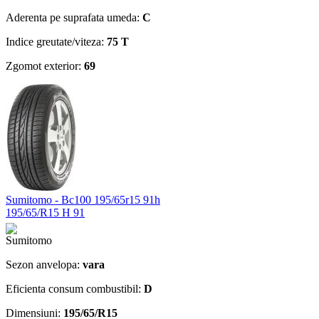
Aderenta pe suprafata umeda:
C
Indice greutate/viteza:
75 T
Zgomot exterior:
69
Sumitomo - Bc100 195/65r15 91h
195/65/R15 H 91
Sezon anvelopa:
vara
Eficienta consum combustibil:
D
Dimensiuni:
195/65/R15