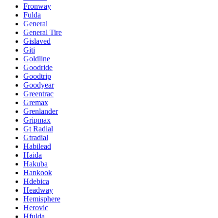
Fronway
Fulda
General
General Tire
Gislaved
Giti
Goldline
Goodride
Goodtrip
Goodyear
Greentrac
Gremax
Grenlander
Gripmax
Gt Radial
Gtradial
Habilead
Haida
Hakuba
Hankook
Hdebica
Headway
Hemisphere
Herovic
Hfulda