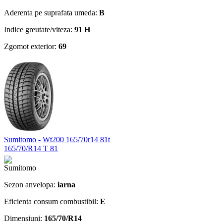
Aderenta pe suprafata umeda:
B
Indice greutate/viteza:
91 H
Zgomot exterior:
69
Sumitomo - Wt200 165/70r14 81t
165/70/R14 T 81
Sezon anvelopa:
iarna
Eficienta consum combustibil:
E
Dimensiuni:
165/70/R14