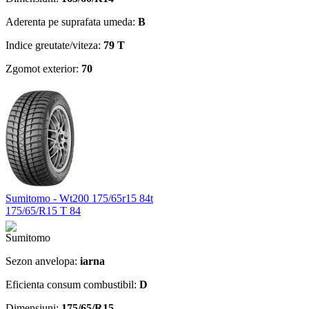
Aderenta pe suprafata umeda:
B
Indice greutate/viteza:
79 T
Zgomot exterior:
70
Sumitomo - Wt200 175/65r15 84t
175/65/R15 T 84
Sezon anvelopa:
iarna
Eficienta consum combustibil:
D
Dimensiuni:
175/65/R15