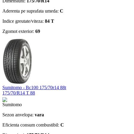
Dimensiuni:
175/70/R14
Aderenta pe suprafata umeda:
C
Indice greutate/viteza:
84 T
Zgomot exterior:
69
Sumitomo - Bc100 175/70r14 88t
175/70/R14 T 88
Sezon anvelopa:
vara
Eficienta consum combustibil:
C