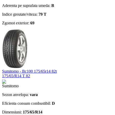
Aderenta pe suprafata umeda:
B
Indice greutate/viteza:
79 T
Zgomot exterior:
69
Sumitomo - Bc100 175/65r14 82t
175/65/R14 T 82
Sezon anvelopa:
vara
Eficienta consum combustibil:
D
Dimensiuni:
175/65/R14