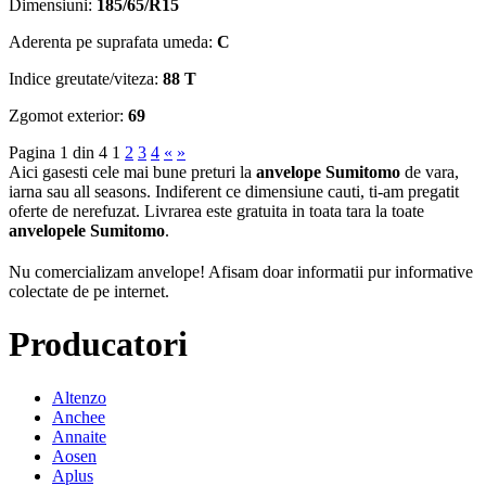
Dimensiuni:
185/65/R15
Aderenta pe suprafata umeda:
C
Indice greutate/viteza:
88 T
Zgomot exterior:
69
Pagina 1 din 4
1
2
3
4
«
»
Aici gasesti cele mai bune preturi la
anvelope Sumitomo
de vara,
iarna sau all seasons. Indiferent ce dimensiune cauti, ti-am pregatit
oferte de nerefuzat. Livrarea este gratuita in toata tara la toate
anvelopele Sumitomo
.
Nu comercializam anvelope!
Afisam doar informatii pur informative
colectate de pe internet.
Producatori
Altenzo
Anchee
Annaite
Aosen
Aplus