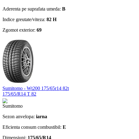
Aderenta pe suprafata umeda:
B
Indice greutate/viteza:
82 H
Zgomot exterior:
69
Sumitomo - Wt200 175/65r14 82t
175/65/R14 T 82
Sezon anvelopa:
iarna
Eficienta consum combustibil:
E
Dimensiuni:
175/65/R14