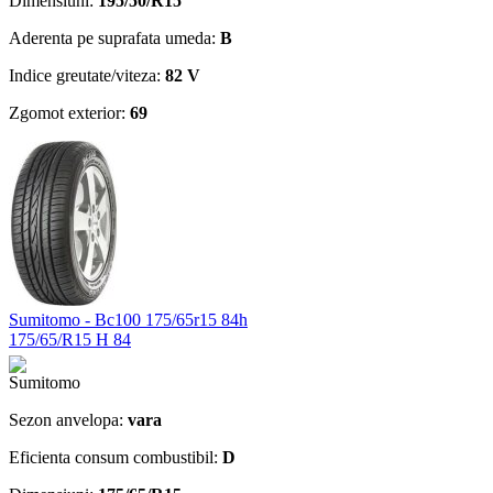
Dimensiuni:
195/50/R15
Aderenta pe suprafata umeda:
B
Indice greutate/viteza:
82 V
Zgomot exterior:
69
Sumitomo - Bc100 175/65r15 84h
175/65/R15 H 84
Sezon anvelopa:
vara
Eficienta consum combustibil:
D