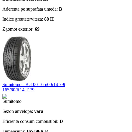
Aderenta pe suprafata umeda:
B
Indice greutate/viteza:
88 H
Zgomot exterior:
69
Sumitomo - Bc100 165/60r14 79t
165/60/R14 T 79
Sezon anvelopa:
vara
Eficienta consum combustibil:
D
Dimensiuni:
165/60/R14