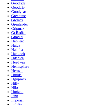
Goodride
Goodtrip
Goodyear
Greentrac
Gremax
Grenlander
Gripmax
Gt Radial
Gtradial
Habilead
Haida
Hakuba
Hankook
Hdebica
Headway
Hemisphere
Herovic
Hfulda
Hgripmax
Hifly
Hilo
Horizon
Ilink
Imperial
Infinity