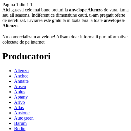
Pagina 1 din 1
1
Aici gasesti cele mai bune preturi la
anvelope Altenzo
de vara, iarna
sau all seasons. Indiferent ce dimensiune cauti, ti-am pregatit oferte
de nerefuzat. Livrarea este gratuita in toata tara la toate
anvelopele
Altenzo
.
Nu comercializam anvelope!
Afisam doar informatii pur informative
colectate de pe internet.
Producatori
Altenzo
Anchee
Annaite
Aosen
Aplus
Aptany
Arivo
Atlas
Austone
Autogreen
Barum
Berlin