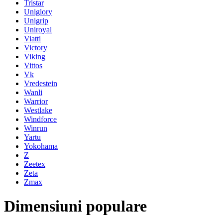
Tristar
Uniglory
Unigrip
Uniroyal
Viatti
Victory
Viking
Vittos
Vk
Vredestein
Wanli
Warrior
Westlake
Windforce
Winrun
Yartu
Yokohama
Z
Zeetex
Zeta
Zmax
Dimensiuni populare