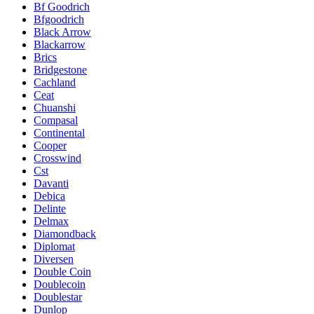
Bf Goodrich
Bfgoodrich
Black Arrow
Blackarrow
Brics
Bridgestone
Cachland
Ceat
Chuanshi
Compasal
Continental
Cooper
Crosswind
Cst
Davanti
Debica
Delinte
Delmax
Diamondback
Diplomat
Diversen
Double Coin
Doublecoin
Doublestar
Dunlop