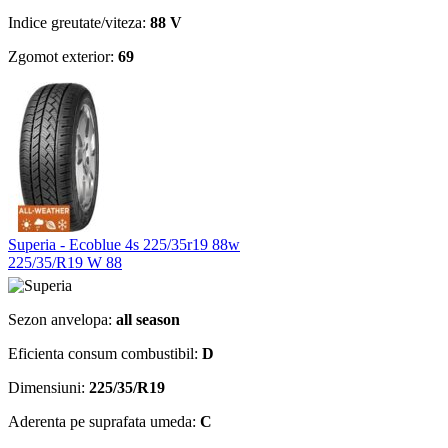
Indice greutate/viteza:
88 V
Zgomot exterior:
69
Superia - Ecoblue 4s 225/35r19 88w
225/35/R19 W 88
Sezon anvelopa:
all season
Eficienta consum combustibil:
D
Dimensiuni:
225/35/R19
Aderenta pe suprafata umeda:
C