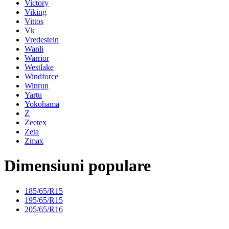
Victory
Viking
Vittos
Vk
Vredestein
Wanli
Warrior
Westlake
Windforce
Winrun
Yartu
Yokohama
Z
Zeetex
Zeta
Zmax
Dimensiuni populare
185/65/R15
195/65/R15
205/65/R16