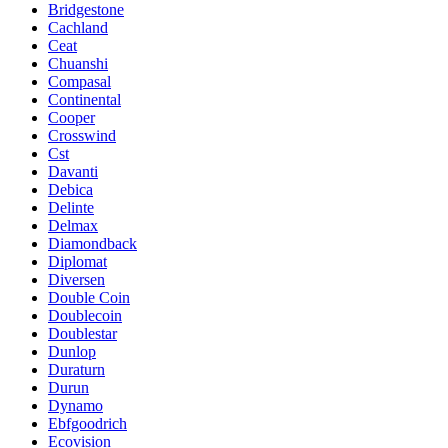
Bridgestone
Cachland
Ceat
Chuanshi
Compasal
Continental
Cooper
Crosswind
Cst
Davanti
Debica
Delinte
Delmax
Diamondback
Diplomat
Diversen
Double Coin
Doublecoin
Doublestar
Dunlop
Duraturn
Durun
Dynamo
Ebfgoodrich
Ecovision