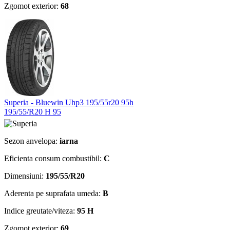
Zgomot exterior:
68
Superia - Bluewin Uhp3 195/55r20 95h
195/55/R20 H 95
Sezon anvelopa:
iarna
Eficienta consum combustibil:
C
Dimensiuni:
195/55/R20
Aderenta pe suprafata umeda:
B
Indice greutate/viteza:
95 H
Zgomot exterior:
69