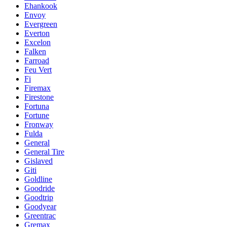
Ehankook
Envoy
Evergreen
Everton
Excelon
Falken
Farroad
Feu Vert
Fi
Firemax
Firestone
Fortuna
Fortune
Fronway
Fulda
General
General Tire
Gislaved
Giti
Goldline
Goodride
Goodtrip
Goodyear
Greentrac
Gremax