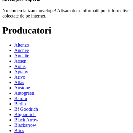
Nu comercializam anvelope!
Afisam doar informatii pur informative
colectate de pe internet.
Producatori
Altenzo
Anchee
Annaite
Aosen
Aplus
Aptany
Arivo
Atlas
Austone
Autogreen
Barum
Berlin
Bf Goodrich
Bfgoodrich
Black Arrow
Blackarrow
Brics