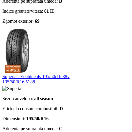
Aderenta pe suprafata umeda:
D
Indice greutate/viteza:
81 H
Zgomot exterior:
69
Superia - Ecoblue 4s 195/50r16 88v
195/50/R16 V 88
Sezon anvelopa:
all season
Eficienta consum combustibil:
D
Dimensiuni:
195/50/R16
Aderenta pe suprafata umeda:
C