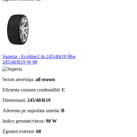
Superia - Ecoblue2 4s 245/40r19 98w
245/40/R19 W 98
Sezon anvelopa:
all season
Eficienta consum combustibil:
C
Dimensiuni:
245/40/R19
Aderenta pe suprafata umeda:
B
Indice greutate/viteza:
98 W
Zgomot exterior:
68