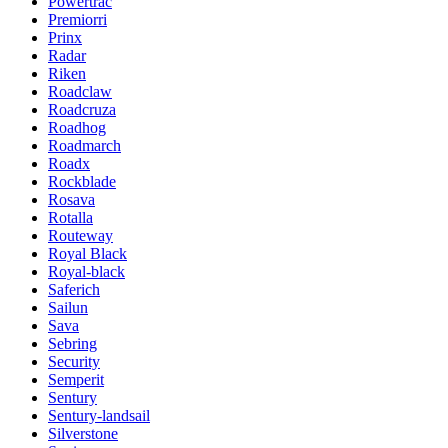
Powertrac
Premiorri
Prinx
Radar
Riken
Roadclaw
Roadcruza
Roadhog
Roadmarch
Roadx
Rockblade
Rosava
Rotalla
Routeway
Royal Black
Royal-black
Saferich
Sailun
Sava
Sebring
Security
Semperit
Sentury
Sentury-landsail
Silverstone