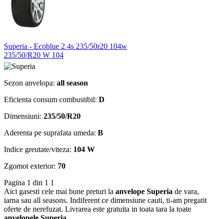
Superia - Ecoblue 2 4s 235/50r20 104w
235/50/R20 W 104
Sezon anvelopa:
all season
Eficienta consum combustibil:
D
Dimensiuni:
235/50/R20
Aderenta pe suprafata umeda:
B
Indice greutate/viteza:
104 W
Zgomot exterior:
70
Pagina 1 din 1
1
Aici gasesti cele mai bune preturi la
anvelope Superia
de vara,
iarna sau all seasons. Indiferent ce dimensiune cauti, ti-am pregatit
oferte de nerefuzat. Livrarea este gratuita in toata tara la toate
anvelopele Superia
.