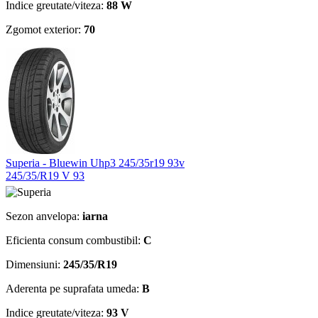
Indice greutate/viteza:
88 W
Zgomot exterior:
70
Superia - Bluewin Uhp3 245/35r19 93v
245/35/R19 V 93
Sezon anvelopa:
iarna
Eficienta consum combustibil:
C
Dimensiuni:
245/35/R19
Aderenta pe suprafata umeda:
B
Indice greutate/viteza:
93 V